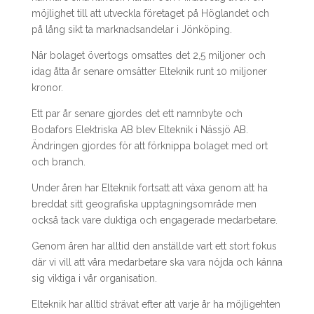
möjlighet till att utveckla företaget på Höglandet och
på lång sikt ta marknadsandelar i Jönköping.
När bolaget övertogs omsattes det 2,5 miljoner och
idag åtta år senare omsätter Elteknik runt 10 miljoner
kronor.
Ett par år senare gjordes det ett namnbyte och
Bodafors Elektriska AB blev Elteknik i Nässjö AB.
Ändringen gjordes för att förknippa bolaget med ort
och branch.
Under åren har Elteknik fortsatt att växa genom att ha
breddat sitt geografiska upptagningsområde men
också tack vare duktiga och engagerade medarbetare.
Genom åren har alltid den anställde vart ett stort fokus
där vi vill att våra medarbetare ska vara nöjda och känna
sig viktiga i vår organisation.
Elteknik har alltid strävat efter att varje år ha möjligehten